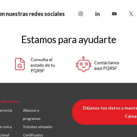
en nuestras redes sociales
Estamos para ayudarte
Consulta el
Contáctanos
estado de tu
aquí PQRSF
PQRSF
s de interés
Déjanos tus datos y mante
arencia
Alianzas y
Cáma
programas
n cívica
Trámites virtuales
cional
Certificados