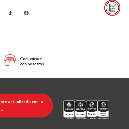
Comunícate
con nosotros
nte actualizado con la
ra