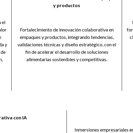
y productos
 el
alor
Fortalecimiento de innovación colaborativa en
for
e
empaques y productos, integrando tendencias,
c
da y
validaciones técnicas y diseño estratégico, con el
 de
fin de acelerar el desarrollo de soluciones
n,
alimentarias sostenibles y competitivas.
rativa con IA
Inmersiones empresariales en