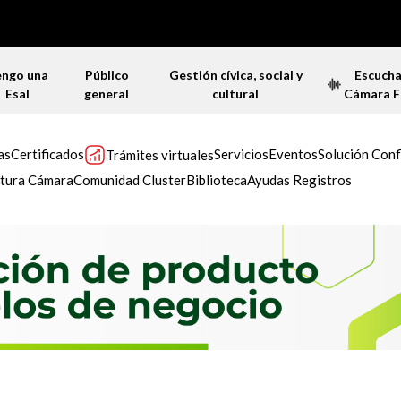
engo una
Público
Gestión cívica, social y
Escuch
Esal
general
cultural
Cámara 
as
Certificados
Servicios
Eventos
Solución Conf
Trámites virtuales
tura Cámara
Comunidad Cluster
Biblioteca
Ayudas Registros