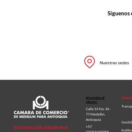
Síguenos 
Nuestras sedes
Atención al
Enlace
cliente
Transp
Calle 53 No. 45-
77 Medellín,
Antioquia
Gestió
gestiones.judiciales@cama
+57
Institu
(604)4449758