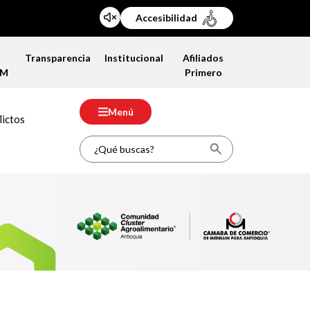
Accesibilidad
a
Transparencia
Institucional
Afiliados
FM
Primero
Menú
lictos