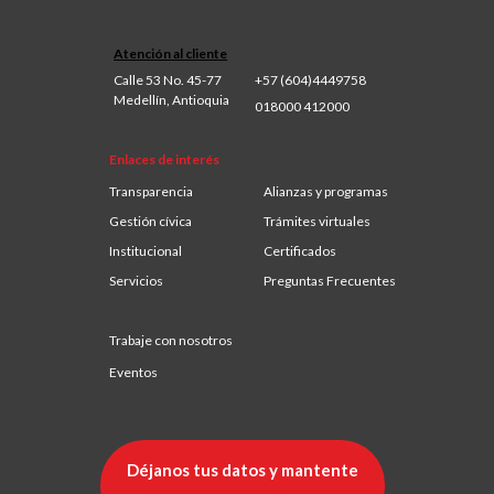
Atención al cliente
Calle 53 No. 45-77
+57 (604)4449758
Medellín, Antioquia
018000 412000
Enlaces de interés
Transparencia
Alianzas y programas
Gestión cívica
Trámites virtuales
Institucional
Certificados
Servicios
Preguntas Frecuentes
Trabaje con nosotros
Eventos
Déjanos tus datos y mantente