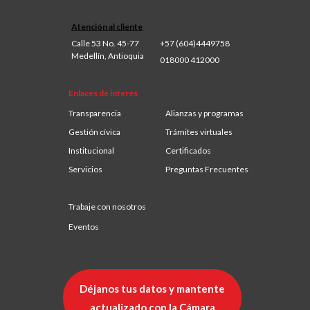
Atención al cliente
Calle 53 No. 45-77
+57 (604)4449758
Medellín, Antioquia
018000 412000
Enlaces de interés
Transparencia
Alianzas y programas
Gestión cívica
Trámites virtuales
Institucional
Certificados
Servicios
Preguntas Frecuentes
Trabaje con nosotros
Eventos
Déjanos tus datos y mantente
actualizado con la Cámara