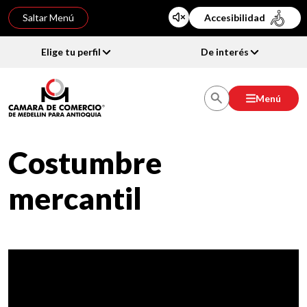
Saltar Menú
Accesibilidad
Elige tu perfil
De interés
Menú
Quiero un servicio para mi empresa
>
Información, estudios y bases
de Datos
>
Estudios jurídicos
>
Costumbre mercantil
Costumbre
mercantil