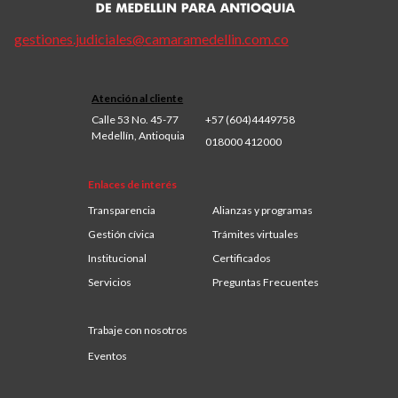
gestiones.judiciales@camaramedellin.com.co
Atención al cliente
Calle 53 No. 45-77
+57 (604)4449758
Medellín, Antioquia
018000 412000
Enlaces de interés
Transparencia
Alianzas y programas
Gestión cívica
Trámites virtuales
Institucional
Certificados
Servicios
Preguntas Frecuentes
Trabaje con nosotros
Eventos