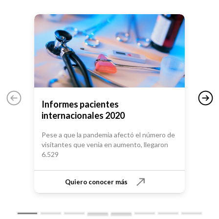
Informes pacientes
Mede
internacionales 2020
Inf
Pese a que la pandemia afectó el número de
990 p
visitantes que venía en aumento, llegaron
acced
6.529
Quiero conocer más