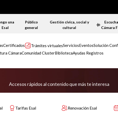
engo una
Público
Gestión cívica, social y
Escuch
Esal
general
cultural
Cámara 
as
Certificados
Servicios
Eventos
Solución Conf
Trámites virtuales
tura Cámara
Comunidad Cluster
Biblioteca
Ayudas Registros
Accesos rápidos al contenido que más te interesa
al
Tarifas Esal
Renovación Esal