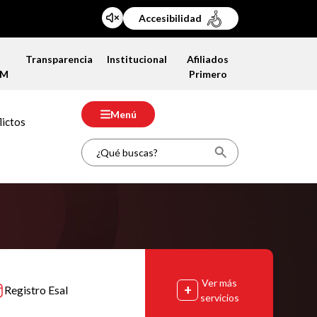
Accesibilidad
a
Transparencia
Institucional
Afiliados
FM
Primero
Menú
lictos
Ver más
Registro Esal
servicios