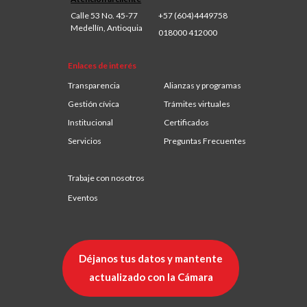
Calle 53 No. 45-77
+57 (604)4449758
Medellín, Antioquia
018000 412000
Enlaces de interés
Transparencia
Alianzas y programas
Gestión cívica
Trámites virtuales
Institucional
Certificados
Servicios
Preguntas Frecuentes
Trabaje con nosotros
Eventos
Déjanos tus datos y mantente
actualizado con la Cámara