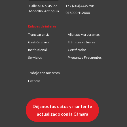
Calle 53 No. 45-77
+57 (604)4449758
Medellín, Antioquia
018000 412000
Enlaces de interés
Transparencia
Alianzas y programas
Gestión cívica
Trámites virtuales
Institucional
Certificados
Servicios
Preguntas Frecuentes
Trabaje con nosotros
Eventos
Déjanos tus datos y mantente
actualizado con la Cámara