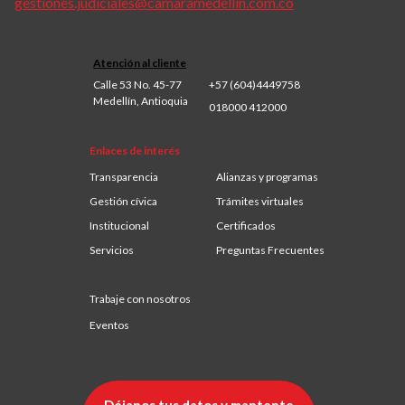
gestiones.judiciales@camaramedellin.com.co
Atención al cliente
Calle 53 No. 45-77
+57 (604)4449758
Medellín, Antioquia
018000 412000
Enlaces de interés
Transparencia
Alianzas y programas
Gestión cívica
Trámites virtuales
Institucional
Certificados
Servicios
Preguntas Frecuentes
Trabaje con nosotros
Eventos