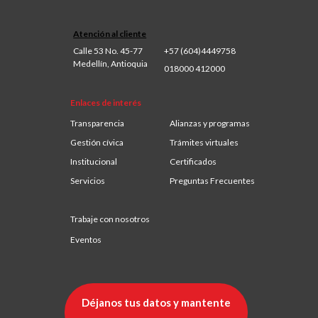
Atención al cliente
Calle 53 No. 45-77
+57 (604)4449758
Medellín, Antioquia
018000 412000
Enlaces de interés
Transparencia
Alianzas y programas
Gestión cívica
Trámites virtuales
Institucional
Certificados
Servicios
Preguntas Frecuentes
Trabaje con nosotros
Eventos
Déjanos tus datos y mantente