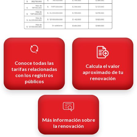
Conoce todas las
Calcula el valor
tarifas relacionadas
aproximado de tu
con los registros
renovación
públicos
Más información sobre
la renovación