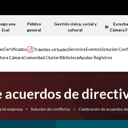
engo una
Público
Gestión cívica, social y
Escuch
Esal
general
cultural
Cámara 
as
Certificados
Servicios
Eventos
Solución Conf
Trámites virtuales
tura Cámara
Comunidad Cluster
Biblioteca
Ayudas Registros
 acuerdos de directi
ra mi empresa
>
Solución de conflictos
>
Celebración de acuerdos de 