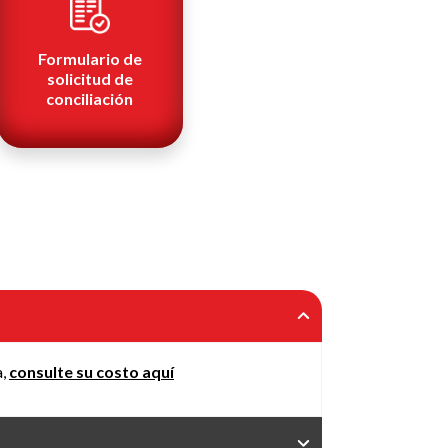
Formulario de
solicitud de
conciliación
a,
consulte su costo aquí