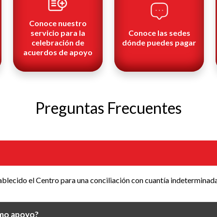
Conoce nuestro
servicio para la
Conoce las sedes
celebración de
dónde puedes pagar
acuerdos de apoyo
Preguntas Frecuentes
stablecido el Centro para una conciliación con cuantía indeterminad
omo apoyo?