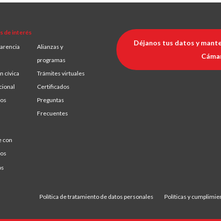
s de interés
Déjanos tus datos y mante
arencia
Alianzas y
Cáma
programas
n cívica
Trámites virtuales
cional
Certificados
ios
Preguntas
Frecuentes
e con
ros
os
Política de tratamiento de datos personales
Políticas y cumplimie