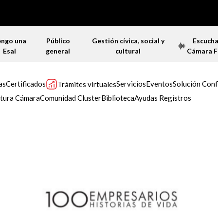
engo una
Público
Gestión cívica, social y
Escuch
Esal
general
cultural
Cámara 
as
Certificados
Servicios
Eventos
Solución Conf
Trámites virtuales
tura Cámara
Comunidad Cluster
Biblioteca
Ayudas Registros