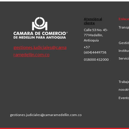
Atención al
Enlace
cliente
Transp
Calle 53 No. 45-
77 Medellín,
Antioquia
Gestió
gestiones.judiciales@cama
+57
Institu
(604)4449758
ramedellin.com.co
Servic
018000 412000
Trabaj
nosot
Event
gestiones.judiciales@camaramedellin.com.co