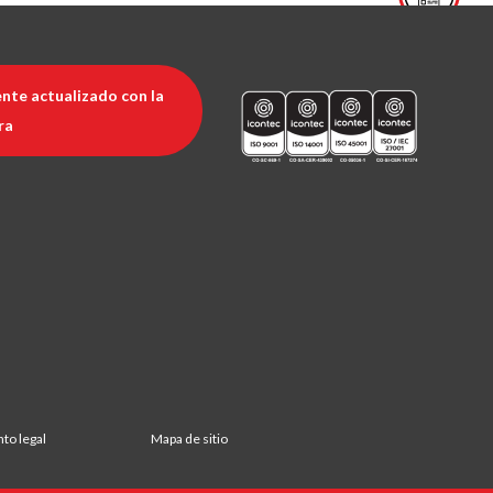
nte actualizado con la
ra
nto legal
Mapa de sitio