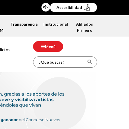
Accesibilidad
a
Transparencia
Institucional
Afiliados
FM
Primero
Menú
lictos