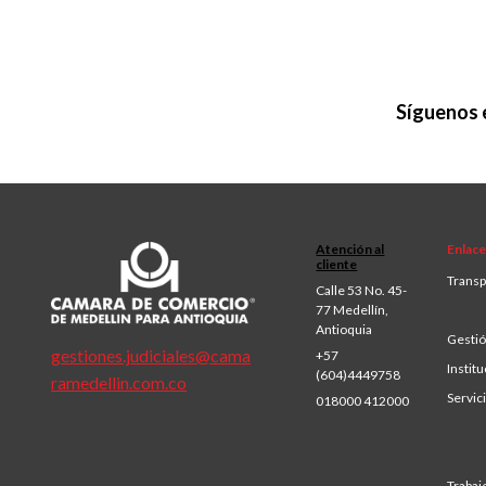
Síguenos 
Atención al
Enlace
cliente
Transp
Calle 53 No. 45-
77 Medellín,
Antioquia
Gestió
gestiones.judiciales@cama
+57
Institu
(604)4449758
ramedellin.com.co
Servic
018000 412000
Trabaj