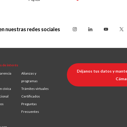
en nuestras redes sociales
s de interés
Déjanos tus datos y mante
arencia
Alianzas y
Cáma
programas
n cívica
Trámites virtuales
cional
Certificados
ios
Preguntas
Frecuentes
e con