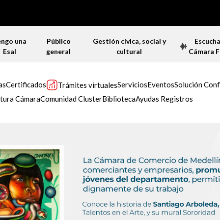
engo una
Público
Gestión cívica, social y
Escuch
Esal
general
cultural
Cámara 
as
Certificados
Servicios
Eventos
Solución Conf
Trámites virtuales
tura Cámara
Comunidad Cluster
Biblioteca
Ayudas Registros