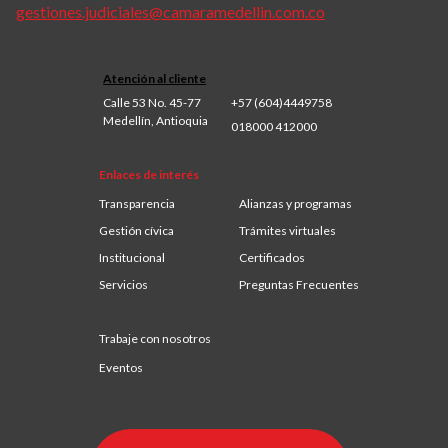
gestiones.judiciales@camaramedellin.com.co
Atención al cliente
Calle 53 No. 45-77
+57 (604)4449758
Medellín, Antioquia
018000 412000
Enlaces de interés
Transparencia
Alianzas y programas
Gestión cívica
Trámites virtuales
Institucional
Certificados
Servicios
Preguntas Frecuentes
Trabaje con nosotros
Eventos