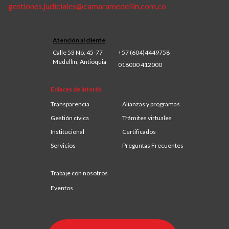
gestiones.judiciales@camaramedellin.com.co
Atención al cliente
Calle 53 No. 45-77
+57 (604)4449758
Medellín, Antioquia
018000 412000
Enlaces de interés
Transparencia
Alianzas y programas
Gestión cívica
Trámites virtuales
Institucional
Certificados
Servicios
Preguntas Frecuentes
Trabaje con nosotros
Eventos