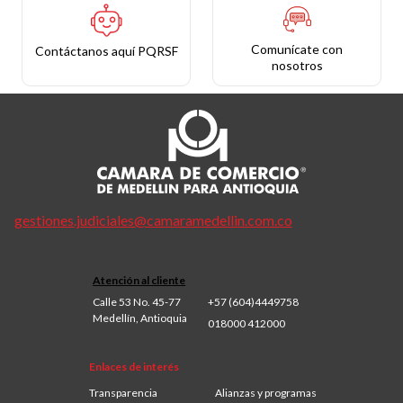
Comunícate con
Contáctanos aquí PQRSF
nosotros
gestiones.judiciales@camaramedellin.com.co
Atención al cliente
Calle 53 No. 45-77
+57 (604)4449758
Medellín, Antioquia
018000 412000
Enlaces de interés
Transparencia
Alianzas y programas