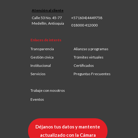
Atención al cliente
Calle 53 No. 45-77
+57 (604)4449758
Medellín, Antioquia
018000 412000
Enlaces de interés
Transparencia
Alianzas y programas
Gestión cívica
Trámites virtuales
Institucional
Certificados
Servicios
Preguntas Frecuentes
Trabaje con nosotros
Eventos
Déjanos tus datos y mantente
actualizado con la Cámara