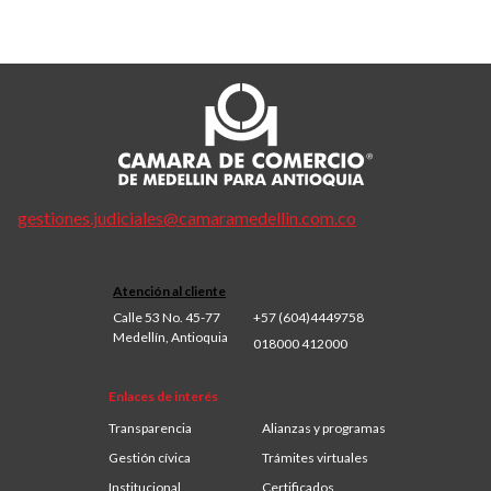
gestiones.judiciales@camaramedellin.com.co
Atención al cliente
Calle 53 No. 45-77
+57 (604)4449758
Medellín, Antioquia
018000 412000
Enlaces de interés
Transparencia
Alianzas y programas
Gestión cívica
Trámites virtuales
Institucional
Certificados