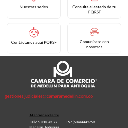
Nuestras sedes
Consulta el estado de tu
PQRSF
Comunícate con
Contáctanos aquí PQRSF
nosotros
gestiones.judiciales@camaramedellin.com.co
Atención al cliente
Calle 53 No. 45-77
+57 (604)4449758
Medellín, Antioquia