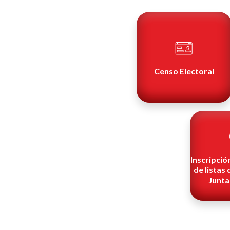
Censo Electoral
Inscripció
de listas
Junta