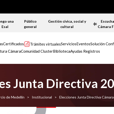
engo una
Público
Gestión cívica, social y
Escuch
Esal
general
cultural
Cámara 
as
Certificados
Servicios
Eventos
Solución Conf
Trámites virtuales
tura Cámara
Comunidad Cluster
Biblioteca
Ayudas Registros
es Junta Directiva 
rcio de Medellín
>
Institucional
>
Elecciones Junta Directiva Cámar