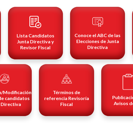
Conoce el ABC de las
Lista Candidatos
Elecciones de Junta
Junta Directiva y
Directiva
Revisor Fiscal
n/Modificación
Términos de
Publicaci
 de candidatos
referencia Revisoría
Avisos d
 Directiva
Fiscal