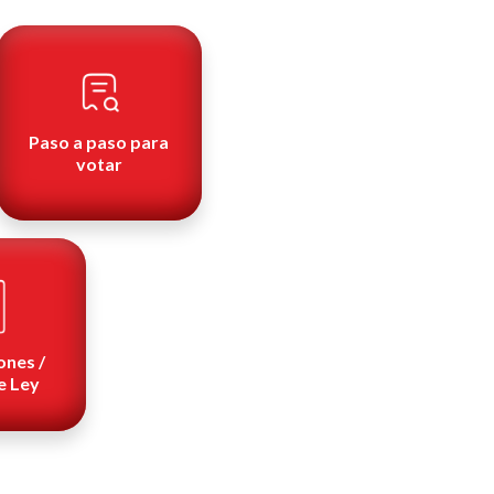
Paso a paso para
votar
ones /
e Ley