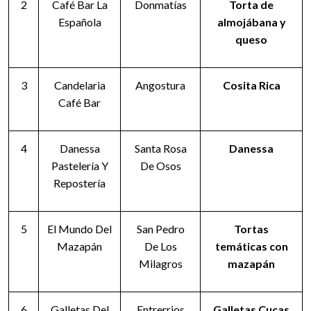
2
Café Bar La
Donmatías
Torta de
Española
almojábana y
queso
3
Candelaria
Angostura
Cosita Rica
Café Bar
4
Danessa
Santa Rosa
Danessa
Pastelería Y
De Osos
Repostería
5
El Mundo Del
San Pedro
Tortas
Mazapán
De Los
temáticas con
Milagros
mazapán
6
Galletas Del
Entrerrios
Galletas Cucas