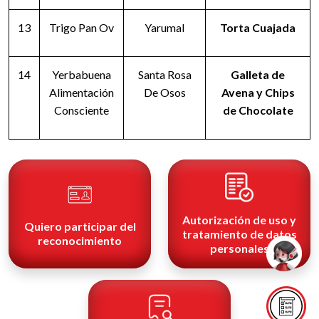
13
Trigo Pan Ov
Yarumal
Torta Cuajada
14
Yerbabuena
Santa Rosa
Galleta de
Alimentación
De Osos
Avena y Chips
Consciente
de Chocolate
Autorización de uso y
Quiero participar del
tratamiento de datos
reconocimiento
personales