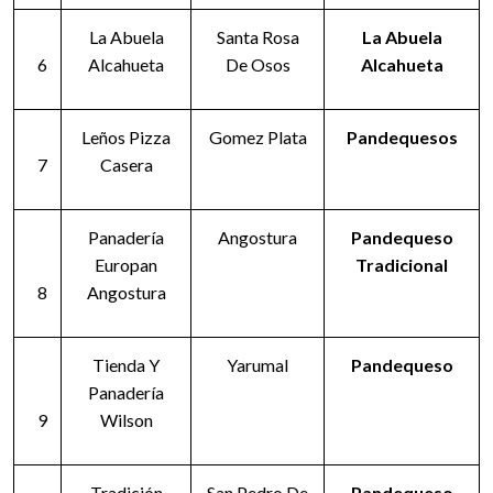
La Abuela
Santa Rosa
La Abuela
6
Alcahueta
De Osos
Alcahueta
Leños Pizza
Gomez Plata
Pandequesos
7
Casera
Panadería
Angostura
Pandequeso
Europan
Tradicional
8
Angostura
Tienda Y
Yarumal
Pandequeso
Panadería
9
Wilson
Tradición
San Pedro De
Pandequeso