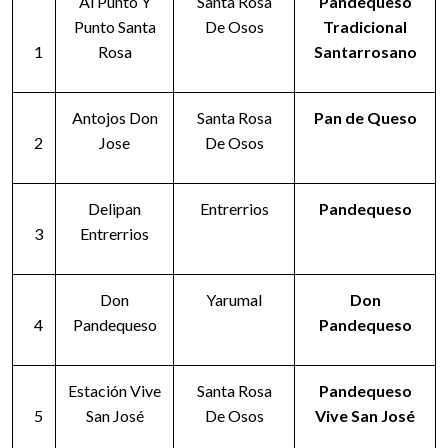
Al Punto Y
Santa Rosa
Pandequeso
Punto Santa
De Osos
Tradicional
1
Rosa
Santarrosano
Antojos Don
Santa Rosa
Pan de Queso
2
Jose
De Osos
Delipan
Entrerrios
Pandequeso
3
Entrerrios
Don
Yarumal
Don
4
Pandequeso
Pandequeso
Estación Vive
Santa Rosa
Pandequeso
5
San José
De Osos
Vive San José