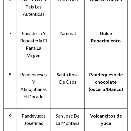
País Las
Autenticas
7
Panadería Y
Yarumal
Dulce
Repostería El
Renacimiento
Pana La
Virgen
8
Pandequesos
Santa Rosa
Pandequeso de
Y
De Osos
chocolate
Almojábanas
(oscuro/blanco)
El Dorado
9
Pandeyucas
San José De
Volcancitos de
Josefinas
La Montaña
yuca