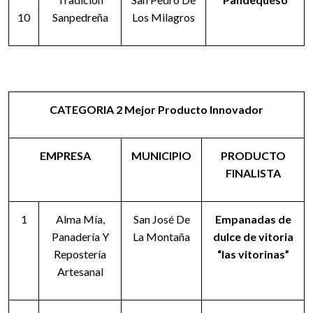
10
Sanpedreña
Los Milagros
CATEGORIA 2 Mejor Producto Innovador
EMPRESA
MUNICIPIO
PRODUCTO
FINALISTA
1
Alma Mía,
San José De
Empanadas de
Panadería Y
La Montaña
dulce de vitoria
Repostería
“las vitorinas”
Artesanal