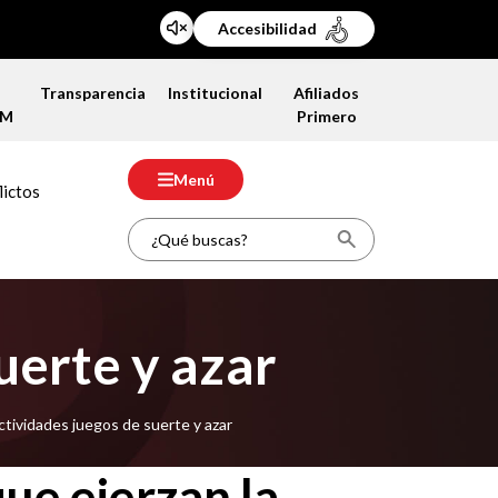
Accesibilidad
a
Transparencia
Institucional
Afiliados
FM
Primero
Menú
lictos
uerte y azar
ctividades juegos de suerte y azar
que ejerzan la