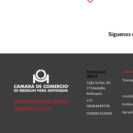
Síguenos 
Atención al
Enlace
cliente
Transp
Calle 53 No. 45-
77 Medellín,
Antioquia
Gestió
gestiones.judiciales@cama
+57
Institu
(604)4449758
ramedellin.com.co
Servic
018000 412000