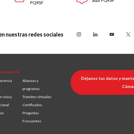
aquí PQRSF
PQRSF
en nuestras redes sociales
s de interés
Déjanos tus datos y mante
arencia
Alianzas y
Cáma
programas
n cívica
Trámites virtuales
cional
Certificados
ios
Preguntas
Frecuentes