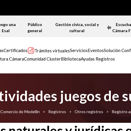
engo una
Público
Gestión cívica, social y
Escuch
Esal
general
cultural
Cámara 
as
Certificados
Servicios
Eventos
Solución Conf
Trámites virtuales
tura Cámara
Comunidad Cluster
Biblioteca
Ayudas Registros
tividades juegos de s
e Comercio de Medellín
>
Registros
>
Otros registros
>
Registro a
 naturales y jurídicas 