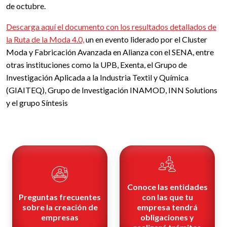
de octubre.
Descarga aquí el documento con los resultados detallados de
la Ruta de la Moda 4.0,
un en evento liderado por el Cluster
Moda y Fabricación Avanzada en Alianza con el SENA, entre
otras instituciones como la UPB, Exenta, el Grupo de
Investigación Aplicada a la Industria Textil y Química
(GIAITEQ), Grupo de Investigación INAMOD, INN Solutions
y el grupo Síntesis
Conoce las entidades
Preguntas frecuentes
con las que tu
sobre la creación de
empresa tendrá
empresas
obligaciones y