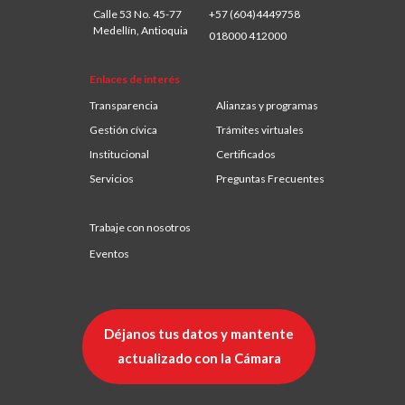
Calle 53 No. 45-77
+57 (604)4449758
Medellín, Antioquia
018000 412000
Enlaces de interés
Transparencia
Alianzas y programas
Gestión cívica
Trámites virtuales
Institucional
Certificados
Servicios
Preguntas Frecuentes
Trabaje con nosotros
Eventos
Déjanos tus datos y mantente
actualizado con la Cámara