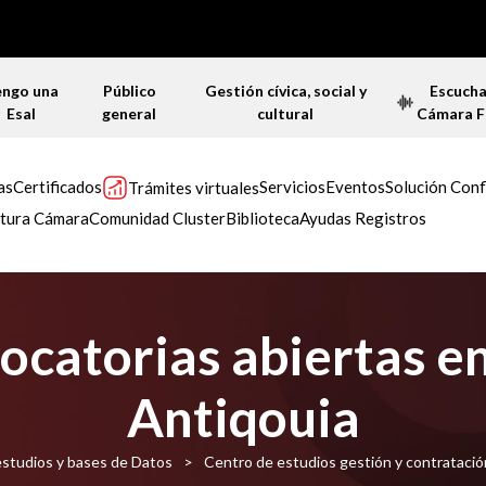
engo una
Público
Gestión cívica, social y
Escuch
Esal
general
cultural
Cámara 
as
Certificados
Servicios
Eventos
Solución Conf
Trámites virtuales
tura Cámara
Comunidad Cluster
Biblioteca
Ayudas Registros
catorias abiertas en
Antiqouia
estudios y bases de Datos
>
Centro de estudios gestión y contratació