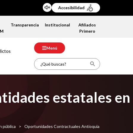
Accesibilidad
a
Transparencia
Institucional
Afiliados
FM
Primero
Menú
lictos
tidades estatales en
n pública
>
Oportunidades Contractuales Antioquia