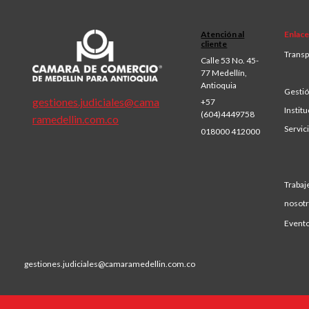
Atención al
Enlace
cliente
Transp
Calle 53 No. 45-
77 Medellín,
Antioquia
Gestió
gestiones.judiciales@cama
+57
Institu
(604)4449758
ramedellin.com.co
Servic
018000 412000
Trabaj
nosot
Event
gestiones.judiciales@camaramedellin.com.co