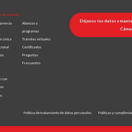
s de interés
Déjanos tus datos y mante
arencia
Alianzas y
Cáma
programas
n cívica
Trámites virtuales
cional
Certificados
ios
Preguntas
Frecuentes
e con
ros
os
Política de tratamiento de datos personales
Políticas y cumplimie