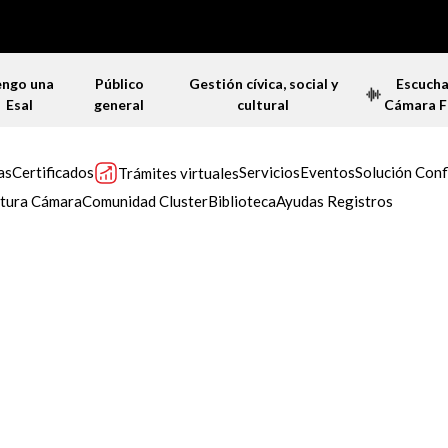
engo una
Público
Gestión cívica, social y
Escuch
Esal
general
cultural
Cámara 
as
Certificados
Servicios
Eventos
Solución Conf
Trámites virtuales
tura Cámara
Comunidad Cluster
Biblioteca
Ayudas Registros