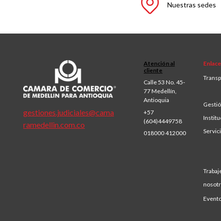
Nuestras sedes
Atención al
Enlace
cliente
Transp
Calle 53 No. 45-
77 Medellín,
Antioquia
Gestió
gestiones.judiciales@cama
+57
Institu
(604)4449758
ramedellin.com.co
Servic
018000 412000
Trabaj
nosot
Event