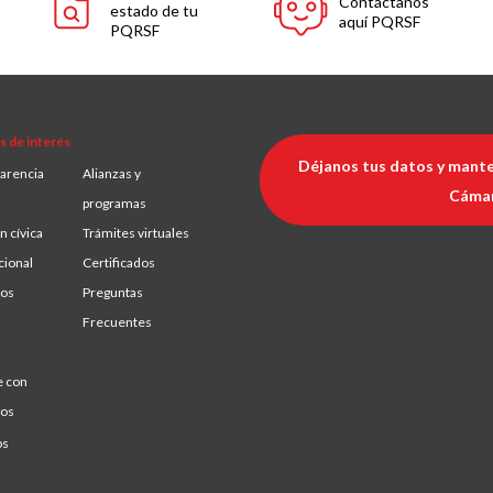
Contáctanos
estado de tu
aquí PQRSF
PQRSF
s de interés
Déjanos tus datos y mante
arencia
Alianzas y
Cáma
programas
n cívica
Trámites virtuales
cional
Certificados
ios
Preguntas
Frecuentes
e con
ros
os