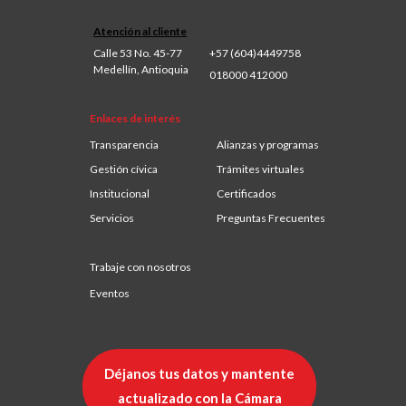
Atención al cliente
Calle 53 No. 45-77
+57 (604)4449758
Medellín, Antioquia
018000 412000
Enlaces de interés
Transparencia
Alianzas y programas
Gestión cívica
Trámites virtuales
Institucional
Certificados
Servicios
Preguntas Frecuentes
Trabaje con nosotros
Eventos
Déjanos tus datos y mantente
actualizado con la Cámara