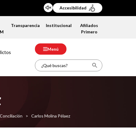
Accesibilidad
a
Transparencia
Institucional
Afiliados
FM
Primero
Menú
lictos
z
Conciliación
>
Carlos Molina Pélaez