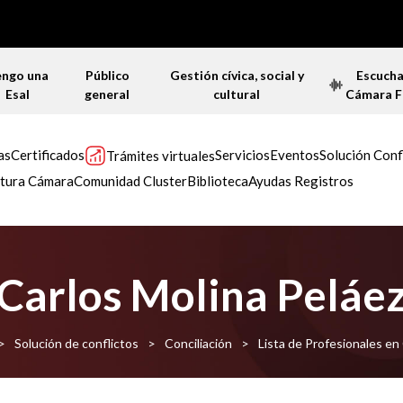
engo una
Público
Gestión cívica, social y
Escuch
Esal
general
cultural
Cámara 
as
Certificados
Servicios
Eventos
Solución Conf
Trámites virtuales
tura Cámara
Comunidad Cluster
Biblioteca
Ayudas Registros
Carlos Molina Peláe
>
Solución de conflictos
>
Conciliación
>
Lista de Profesionales en 