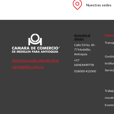
Nuestras sedes
Atención al
Enlace
cliente
Transp
Calle 53 No. 45-
77 Medellín,
Antioquia
Gestió
gestiones.judiciales@cama
+57
Institu
(604)4449758
ramedellin.com.co
Servic
018000 412000
Trabaj
nosot
Event