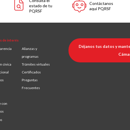
Consulta el
Contáctanos
estado de tu
aquí PQRSF
PQRSF
s de interés
Déjanos tus datos y mante
arencia
Alianzas y
Cáma
programas
n cívica
Trámites virtuales
cional
Certificados
ios
Preguntas
Frecuentes
e con
ros
os