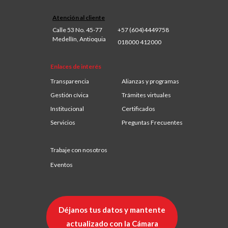
Atención al cliente
Calle 53 No. 45-77
+57 (604)4449758
Medellín, Antioquia
018000 412000
Enlaces de interés
Transparencia
Alianzas y programas
Gestión cívica
Trámites virtuales
Institucional
Certificados
Servicios
Preguntas Frecuentes
Trabaje con nosotros
Eventos
Déjanos tus datos y mantente
actualizado con la Cámara