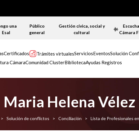
engo una
Público
Gestión cívica, social y
Escuch
Esal
general
cultural
Cámara 
as
Certificados
Servicios
Eventos
Solución Conf
Trámites virtuales
tura Cámara
Comunidad Cluster
Biblioteca
Ayudas Registros
Maria Helena Vélez
>
Solución de conflictos
>
Conciliación
>
Lista de Profesionales en