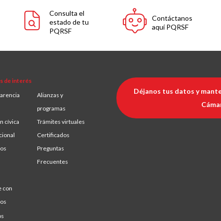
Consulta el
Contáctanos
estado de tu
aquí PQRSF
PQRSF
s de interés
Déjanos tus datos y mante
arencia
Alianzas y
Cáma
programas
n cívica
Trámites virtuales
cional
Certificados
ios
Preguntas
Frecuentes
e con
ros
os