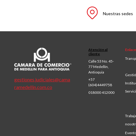
Nuestras sedes
Atención al
Enlace
cliente
Transp
Calle 53 No. 45-
77 Medellín,
Antioquia
Gestió
gestiones.judiciales@cama
+57
Institu
(604)4449758
ramedellin.com.co
Servic
018000 412000
Trabaj
nosot
Event