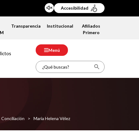
Accesibilidad
a
Transparencia
Institucional
Afiliados
FM
Primero
Menú
lictos
 Conciliación
>
Maria Helena Vélez