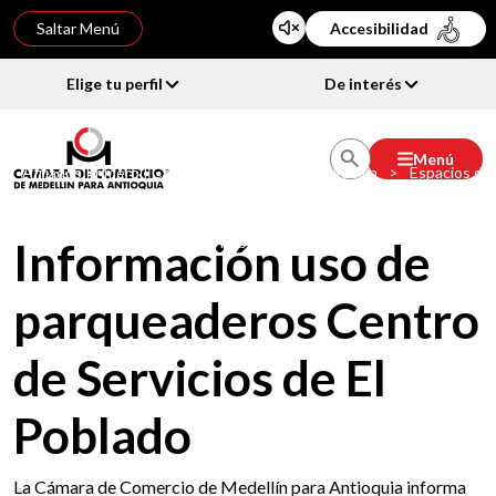
Saltar Menú
Accesibilidad
Elige tu perfil
De interés
Menú
Afiliados Primero | Cámara de Comercio de Medellín
>
Espacios de
trabajo flexible y coworking – Exclusivo para Afiliados
Primero®
>
Información uso de parqueaderos Centro de Servicios de
El Poblado
Información uso de
parqueaderos Centro
de Servicios de El
Poblado
La Cámara de Comercio de Medellín para Antioquia informa