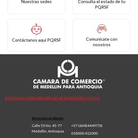
Nuestras sedes
Consulta el estado de tu
PQRSF
Comunícate con
Contáctanos aquí PQRSF
nosotros
gestiones.judiciales@camaramedellin.com.co
Atención al cliente
Calle 53 No. 45-77
+57 (604)4449758
Medellín, Antioquia
018000 412000