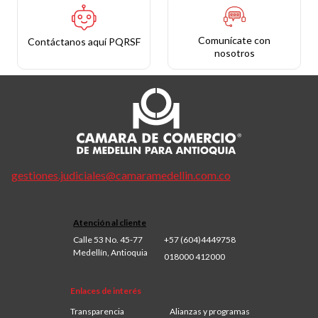
Comunícate con
Contáctanos aquí PQRSF
nosotros
gestiones.judiciales@camaramedellin.com.co
Atención al cliente
Calle 53 No. 45-77
+57 (604)4449758
Medellín, Antioquia
018000 412000
Enlaces de interés
Transparencia
Alianzas y programas