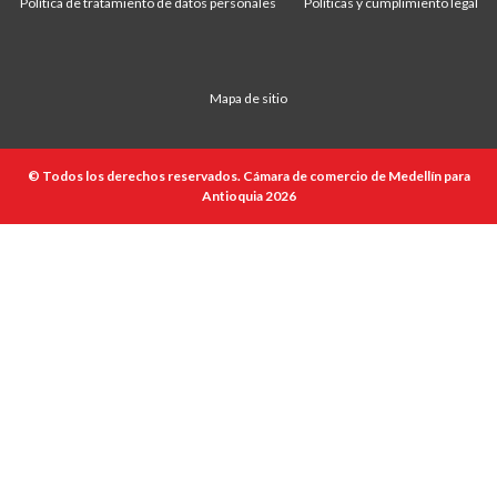
Política de tratamiento de datos personales
Políticas y cumplimiento legal
Mapa de sitio
© Todos los derechos reservados. Cámara de comercio de Medellín para
Antioquia 2026