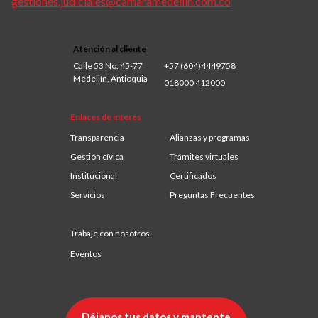
gestiones.judiciales@camaramedellin.com.co
Atención al cliente
Calle 53 No. 45-77
+57 (604)4449758
Medellín, Antioquia
018000 412000
Enlaces de interés
Transparencia
Alianzas y programas
Gestión cívica
Trámites virtuales
Institucional
Certificados
Servicios
Preguntas Frecuentes
Trabaje con nosotros
Eventos
Déjanos tus datos y mantente