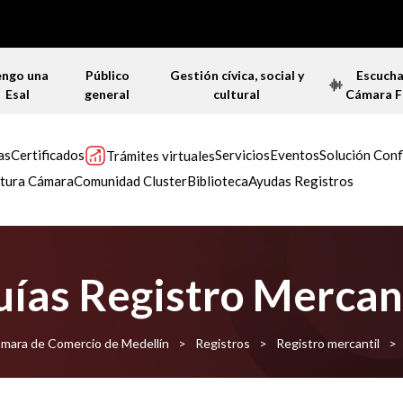
engo una
Público
Gestión cívica, social y
Escuch
Esal
general
cultural
Cámara 
as
Certificados
Servicios
Eventos
Solución Conf
Trámites virtuales
tura Cámara
Comunidad Cluster
Biblioteca
Ayudas Registros
ías Registro Mercan
Cámara de Comercio de Medellín
>
Registros
>
Registro mercantil
>