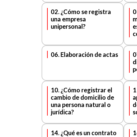
02. ¿Cómo se registra
0
una empresa
m
unipersonal?
e
c
06. Elaboración de actas
0
d
p
10. ¿Cómo registrar el
1
cambio de domicilio de
a
una persona natural o
d
jurídica?
s
14. ¿Qué es un contrato
1