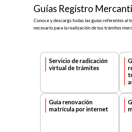
Guías Registro Mercanti
Conoce y descargs todas las guías referentes al t
necesario para la realización de tus trámites mer
Servicio de radicación
G
virtual de trámites
r
t
a
Guía renovación
G
matrícula por internet
m