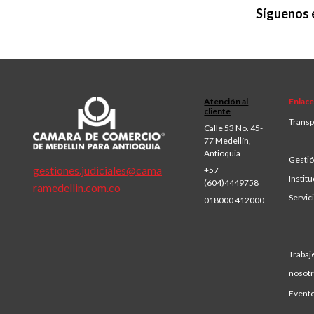
Síguenos 
Atención al
Enlace
cliente
Transp
Calle 53 No. 45-
77 Medellín,
Antioquia
Gestió
gestiones.judiciales@cama
+57
Institu
(604)4449758
ramedellin.com.co
Servic
018000 412000
Trabaj
nosot
Event