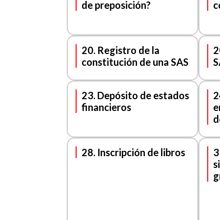
de preposición?
c
20. Registro de la
2
constitución de una SAS
S
23. Depósito de estados
2
financieros
e
d
28. Inscripción de libros
3
s
g