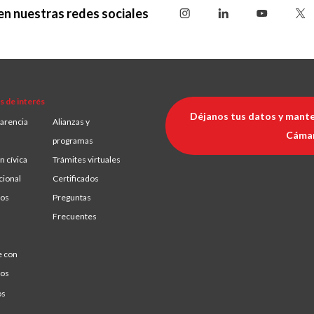
en nuestras redes sociales
s de interés
Déjanos tus datos y mante
arencia
Alianzas y
Cáma
programas
n cívica
Trámites virtuales
cional
Certificados
ios
Preguntas
Frecuentes
e con
ros
os