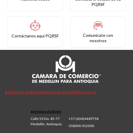
PQRSF
Comunícate con
Contáctanos aquí PQRSF
nosotros
gestiones.judiciales@camaramedellin.com.co
Atención al cliente
Calle 53 No. 45-77
+57 (604)4449758
Medellín, Antioquia
018000 412000