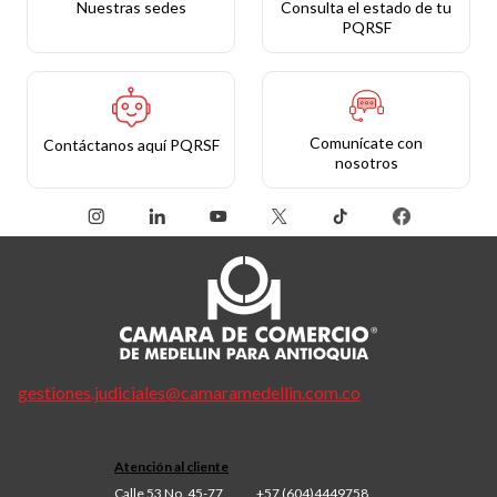
Nuestras sedes
Consulta el estado de tu
PQRSF
Comunícate con
Contáctanos aquí PQRSF
nosotros
gestiones.judiciales@camaramedellin.com.co
Atención al cliente
Calle 53 No. 45-77
+57 (604)4449758