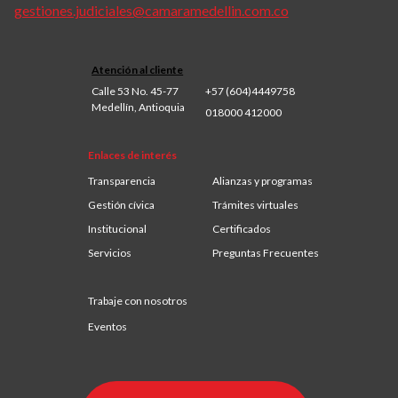
gestiones.judiciales@camaramedellin.com.co
Atención al cliente
Calle 53 No. 45-77
+57 (604)4449758
Medellín, Antioquia
018000 412000
Enlaces de interés
Transparencia
Alianzas y programas
Gestión cívica
Trámites virtuales
Institucional
Certificados
Servicios
Preguntas Frecuentes
Trabaje con nosotros
Eventos