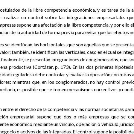
ostulados de la libre competencia económica, y es tarea de la 
- realizar un control sobre las integraciones empresariales qu
mpresas supone una afectación a la libre competencia, y por ello e
ención de la autoridad de forma previa para evitar que los efectos n
s se identifican las horizontales, que son aquellas que se presen
valor; también, se identifican las verticales, caso en el cual se in
, finalmente, se presentan integraciones de conglomerados, que so
na productiva (Cortázar, p. 173). En las dos primeras hipótesis
toridad reguladora debe controlar y evaluar la operación con miras
dores; mientras que, en los conglomerados, no hay control previ
emediada, es posible que se tomen mecanismos correctivos y condic
ión entre el derecho de la competencia y las normas societarias p
ración empresarial supone que dos o más empresas que se 
ente económico mediante un vínculo, operación o vehículo jurídico
negocio o activos de las integradas. El control supone la posibilid