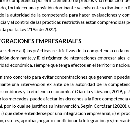
libre competencia por el incremento de precios y la reducción de 
, fortalecer una posición dominante ya existente y disminuir o l
ón de la autoridad de la competencia para hacer evaluaciones y co
ncia y al control de las prácticas restrictivas están comprendidas 
ada por la Ley 2195 de 2022).
NTEGRACIONES EMPRESARIALES
 refiere a i) las prácticas restrictivas de la competencia en la m
ción dominante, y ii) el régimen de integraciones empresariales, e
idad económica, siempre que tenga efectos en el territorio naciona
canismo concreto para evitar concentraciones que generen o pueda
nte una intervención ex ante de la autoridad de la competencia
sumidores y la eficiencia económica” (García y Liévano, 2019, p. 
en los mercados, puede afectar los derechos a la libre competencia y
l, por lo cual se justifica su intervención. Según Cortázar (2020)
) qué debe entenderse por una integración empresarial, ii) el proce
ción, esto es, aprobar, negar o condicionar la integración y v) meca