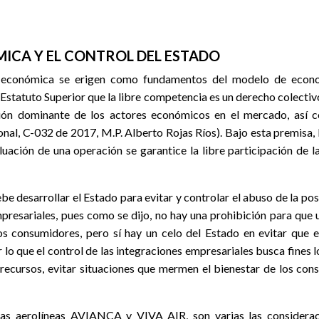
MICA Y EL CONTROL DEL ESTADO
a económica se erigen como fundamentos del modelo de econo
del Estatuto Superior que la libre competencia es un derecho colectiv
ción dominante de los actores económicos en el mercado, así co
onal, C-032 de 2017, M.P. Alberto Rojas Ríos). Bajo esta premisa,
ación de una operación se garantice la libre participación de l
 desarrollar el Estado para evitar y controlar el abuso de la posi
empresariales, pues como se dijo, no hay una prohibición para qu
os consumidores, pero sí hay un celo del Estado en evitar que e
lo que el control de las integraciones empresariales busca fines l
 recursos, evitar situaciones que mermen el bienestar de los con
las aerolíneas AVIANCA y VIVA AIR, son varias las considerac