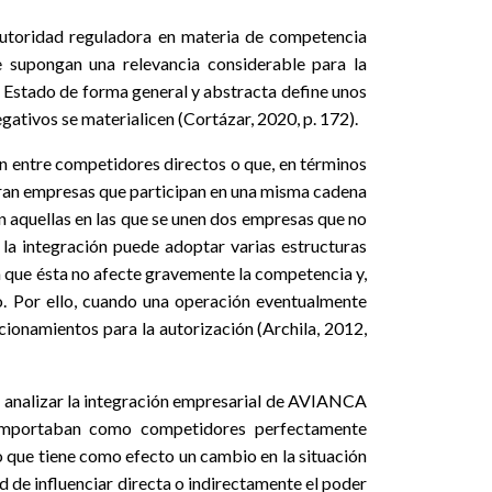
autoridad reguladora en materia de competencia
e supongan una relevancia considerable para la
l Estado de forma general y abstracta define unos
egativos se materialicen (Cortázar, 2020, p. 172).
tan entre competidores directos o que, en términos
tegran empresas que participan en una misma cadena
n aquellas en las que se unen dos empresas que no
 la integración puede adoptar varias estructuras
 a que ésta no afecte gravemente la competencia y,
o. Por ello, cuando una operación eventualmente
ionamientos para la autorización (Archila, 2012,
ara analizar la integración empresarial de AVIANCA
comportaban como competidores perfectamente
 que tiene como efecto un cambio en la situación
ad de influenciar directa o indirectamente el poder