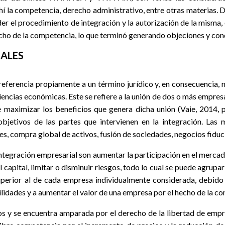
ahí la competencia, derecho administrativo, entre otras materias. D
 el procedimiento de integración y la autorización de la misma, 
erecho de la competencia, lo que terminó generando objeciones y co
IALES
eferencia propiamente a un término jurídico y, en consecuencia, no
iencias económicas. Este se refiere a la unión de dos o más empre
e maximizar los beneficios que genera dicha unión (Vaie, 2014, 
 objetivos de las partes que intervienen en la integración. L
, compra global de activos, fusión de sociedades, negocios fiduc
integración empresarial son aumentar la participación en el merca
l capital, limitar o disminuir riesgos, todo lo cual se puede agrupa
uperior al de cada empresa individualmente considerada, debido a
lidades y a aumentar el valor de una empresa por el hecho de la com
s y se encuentra amparada por el derecho de la libertad de empre