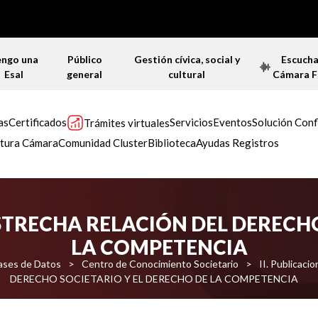
engo una
Público
Gestión cívica, social y
Escuch
Esal
general
cultural
Cámara 
as
Certificados
Servicios
Eventos
Solución Conf
Trámites virtuales
tura Cámara
Comunidad Cluster
Biblioteca
Ayudas Registros
ESTRECHA RELACIÓN DEL DERECH
LA COMPETENCIA
bases de Datos
>
Centro de Conocimiento Societario
>
II. Publicaci
DERECHO SOCIETARIO Y EL DERECHO DE LA COMPETENCIA