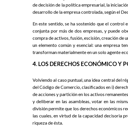
de decisión de la política empresarial, la iniciac
desarrollo de la empresa controlada, según el De
En este sentido, se ha sostenido que el control 
conjunta por más de dos empresas, y puede obed
compra de activos, fusión, escisión, creación de u
un elemento común y esencial: una empresa tend
transforman materialmente en un solo agente ec
4. LOS DERECHOS ECONÓMICO Y P
Volviendo al caso puntual, una idea central del ré
del Código de Comercio, clasificados en i) derec
de acciones y partición en los activos remanentes
y deliberar en las asambleas, votar en las misma
división permite que los derechos económicos reca
las cuales, en virtud de la capacidad decisoria p
riqueza de ésta.