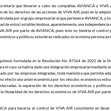
a societaria que llevaron a cabo las compañías AVIANCA y VIVA 
sión de los derechos de las acciones de VIVA AIR, pues en la adqui
trolada por el grupo empresarial al que pertenece AVIANCA, y los 
tidad de estos) estableciéndose, aparentemente, una independencia
IVA AIR por parte de AVIANCA, pues éste no tendría el control p
onómicos y políticos estuvieran radicados en la misma persona jurí
ipótesis formulada en la Resolución No. 87164 de 2022 de la SI
ara el caso se habría dado una integración empresarial mediante la
sado por las empresas integradas, toda maniobra que permita adqui
o efecto una unión económica por los vínculos económicos estruct
volucradas, la separación de los derechos económicos y políticos
ada la titularidad de los derechos económicos de VIVA AIR por par
CA para hacerse al control de VIVA AIR consistente en llevar 