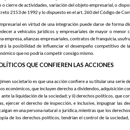
ión o cierre de actividades, variación del objeto empresarial, o disp
creto 2153 de 1992 y lo dispuesto en el art. 260 del Código de Co
empresarial en virtud de una integración puede darse de forma di
ecer a vehículos jurídicos y empresariales de mayor o menor c
na empresa, alianzas empresariales, contratos de franquicia, usufru
rá la posibilidad de influenciar el desempeño competitivo de la
onómico que no podría competir consigo mismo.
OLÍTICOS QUE CONFIEREN LAS ACCIONES
gimen societario es que una acción confiere a su titular una serie 
hos económicos, que incluyen derecho a dividendos, adquisición co
 ante la liquidación de la sociedad; y ii) derechos políticos, que c
s, ejercer el derecho de inspección, e inclusive, impugnar las de
igan en una persona natural o jurídica, mientras que los derechos
ropia de los derechos políticos, tendrían el control de la sociedad,