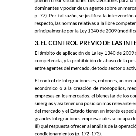
pueden crear situaciones desfavorables para la 
dominantes y poder de un agente sobre un mercado
p. 77). Por tal razón, se justifica la intervenci
respecto, las normas relativas a la libre compete
principalmente por la Ley 1340 de 2009 (modific
3. EL CONTROL PREVIO DE LAS I
El ámbito de aplicación de La ley 1340 de 2009 se
competencia, y la prohibición de abuso de la posi
entre agentes del mercado, de todo sector o activ
El control de integraciones es, entonces, un me
económico o a la creación de monopolios, media
empresas en los mercados, el bienestar de los con
sinergias y así tener una posición más relevante 
del mercado y el Estado tienen un interés especia
grandes integraciones empresariales se ocupa de i
iii) qué respuesta ofrecer al análisis de la opera
condicionamientos (p. 172-173).