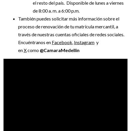
el resto del país. Disponible de lunes a viernes
de 8:00 a. m. a 6:00 p.m.
También puedes solicitar más información sobre el
proceso de renovación de tu matrícula mercantil, a
través de nuestras cuentas oficiales de redes sociales.
Encuéntranos en
Facebook
,
Instagram
y
en
X
como
@CamaraMedellin